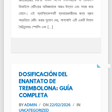
ডিভাইসে বেটিংয়ের অভিজ্ঞতাকে আরও উন্নত এবং সহজ করে
তোলে। এই অ্যাপ্লিকেশনটি ব্যবহারকারীদের জন্য দ্রুত
পদ্ধতিতে বেটিং করার সুযোগ দেয়, পাশাপাশি এটি একটি বিশাল
বৈচিত্র্যময় স্পোর্টস এবং […]
DOSIFICACIÓN DEL
ENANTATO DE
TREMBOLONA: GUÍA
COMPLETA
BY
ADMIN
/
ON
22/02/2026
/
IN
UNCATEGORIZED