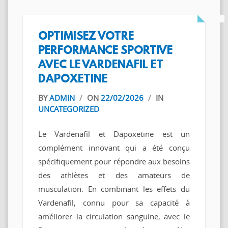
OPTIMISEZ VOTRE
PERFORMANCE SPORTIVE
AVEC LE VARDENAFIL ET
DAPOXETINE
BY
ADMIN
/
ON
22/02/2026
/
IN
UNCATEGORIZED
Le Vardenafil et Dapoxetine est un
complément innovant qui a été conçu
spécifiquement pour répondre aux besoins
des athlètes et des amateurs de
musculation. En combinant les effets du
Vardenafil, connu pour sa capacité à
améliorer la circulation sanguine, avec le