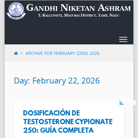
Skip
to
content
ARCHIVE FOR FEBRUARY 22ND, 2026
Day: February 22, 2026
DOSIFICACIÓN DE
TESTOSTERONE CYPIONATE
250: GUÍA COMPLETA