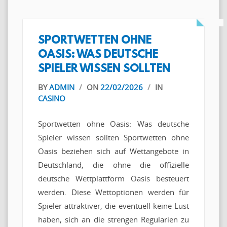
SPORTWETTEN OHNE
OASIS: WAS DEUTSCHE
SPIELER WISSEN SOLLTEN
BY
ADMIN
/
ON
22/02/2026
/
IN
CASINO
Sportwetten ohne Oasis: Was deutsche
Spieler wissen sollten Sportwetten ohne
Oasis beziehen sich auf Wettangebote in
Deutschland, die ohne die offizielle
deutsche Wettplattform Oasis besteuert
werden. Diese Wettoptionen werden für
Spieler attraktiver, die eventuell keine Lust
haben, sich an die strengen Regularien zu