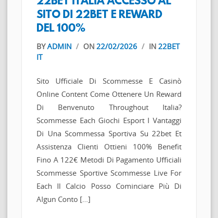
22BET ITALIA ACCESSO AL
SITO DI 22BET E REWARD
DEL 100%
BY
ADMIN
/
ON
22/02/2026
/
IN
22BET
IT
Sito Ufficiale Di Scommesse E Casinò
Online Content Come Ottenere Un Reward
Di Benvenuto Throughout Italia?
Scommesse Each Giochi Esport I Vantaggi
Di Una Scommessa Sportiva Su 22bet Et
Assistenza Clienti Ottieni 100% Benefit
Fino A 122€ Metodi Di Pagamento Ufficiali
Scommesse Sportive Scommesse Live For
Each Il Calcio Posso Cominciare Più Di
Algun Conto […]