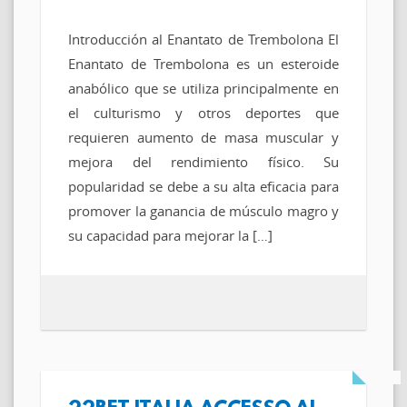
Introducción al Enantato de Trembolona El
Enantato de Trembolona es un esteroide
anabólico que se utiliza principalmente en
el culturismo y otros deportes que
requieren aumento de masa muscular y
mejora del rendimiento físico. Su
popularidad se debe a su alta eficacia para
promover la ganancia de músculo magro y
su capacidad para mejorar la […]