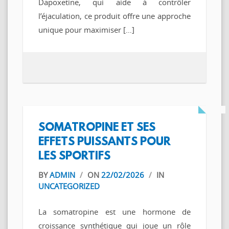
Dapoxetine, qui aide à contrôler
l’éjaculation, ce produit offre une approche
unique pour maximiser […]
SOMATROPINE ET SES
EFFETS PUISSANTS POUR
LES SPORTIFS
BY
ADMIN
/
ON
22/02/2026
/
IN
UNCATEGORIZED
La somatropine est une hormone de
croissance synthétique qui joue un rôle