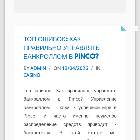
ТОП ОШИБОК: КАК
ПРАВИЛЬНО УПРАВЛЯТЬ
БАНКРОЛЛОМ В PINCO?
BY
ADMIN
/
ON
13/04/2026
/
IN
CASINO
Топ ошибок: Как правильно управлять
банкроллом в Pinco? Управление
банкроллом — ключ к успешной игре в
Pinco, и часто именно неумелое
распределение средств приводит к
банкротству. В этой статье мы