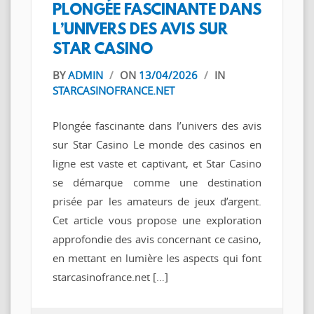
PLONGÉE FASCINANTE DANS
L’UNIVERS DES AVIS SUR
STAR CASINO
BY
ADMIN
/
ON
13/04/2026
/
IN
STARCASINOFRANCE.NET
Plongée fascinante dans l’univers des avis
sur Star Casino Le monde des casinos en
ligne est vaste et captivant, et Star Casino
se démarque comme une destination
prisée par les amateurs de jeux d’argent.
Cet article vous propose une exploration
approfondie des avis concernant ce casino,
en mettant en lumière les aspects qui font
starcasinofrance.net […]