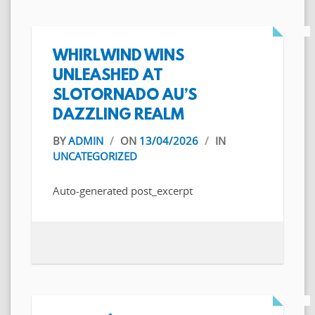
WHIRLWIND WINS
UNLEASHED AT
SLOTORNADO AU’S
DAZZLING REALM
BY
ADMIN
/
ON
13/04/2026
/
IN
UNCATEGORIZED
Auto-generated post_excerpt