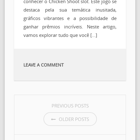
conhecer o Chicken Shoot slot. Este jogo se
destaca pela sua temática inusitada,
gráficos vibrantes e a possibilidade de
ganhar prêmios incríveis. Neste artigo,
vamos explorar tudo que você […]
LEAVE A COMMENT
POSTS
PREVIOUS POSTS
NAVIGATION
OLDER POSTS