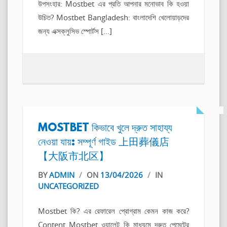
উপসংহার: Mostbet এর প্রতি আপনার মনোভাব কি হওয়া
উচিত? Mostbet Bangladesh: বাংলাদেশি খেলোয়াড়দের
জন্য এক্সক্লুসিভ স্পোর্টস […]
MOSTBET কিভাবে খুলে দ্রুত সাহায্য
নেওয়া যায়: সম্পূর্ণ গাইড 上田葬儀店
【大阪市北区】
BY
ADMIN
/
ON
13/04/2026
/
IN
UNCATEGORIZED
Mostbet কি? এর রেফারেল প্রোগ্রাম কেমন কাজ করে?
Content Mostbet ওয়ালেট কি মাধ্যমে দ্রুত পেমেন্টের