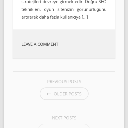
stratejileri devreye girmektedir. Doğru SEO
teknikleri, oyun sitenizin görünürlüğünü
artırarak daha fazla kullanıcıya […]
LEAVE A COMMENT
POSTS
PREVIOUS POSTS
NAVIGATION
OLDER POSTS
NEXT POSTS