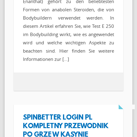
Enanthat) gehört zu den beliebtesten
Formen von anabolen Steroiden, die von
Bodybuildern verwendet werden. In
diesem Artikel erfahren Sie, wie Test E 250
im Bodybuilding wirkt, wie es angewendet
wird und welche wichtigen Aspekte zu
beachten sind. Hier finden Sie weitere
Informationen zur […]
SPINBETTER LOGIN PL
KOMPLETNY PRZEWODNIK
PO GRZE W KASYNIE