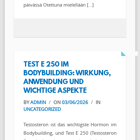
päivässä Otettuna mielellään […]
TEST E 250 IM
BODYBUILDING: WIRKUNG,
ANWENDUNG UND
WICHTIGE ASPEKTE
BY
ADMIN
/
ON
03/06/2026
/
IN
UNCATEGORIZED
Testosteron ist das wichtigste Hormon im
Bodybuilding, und Test E 250 (Testosteron