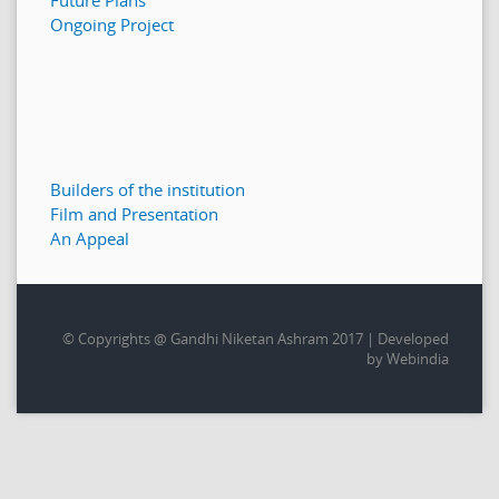
Future Plans
Ongoing Project
Builders of the institution
Film and Presentation
An Appeal
© Copyrights @ Gandhi Niketan Ashram 2017 | Developed
by Webindia