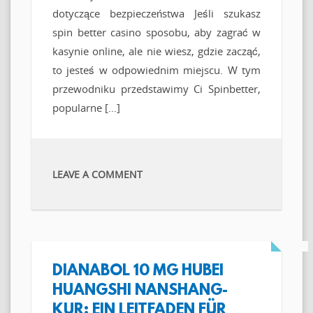
dotyczące bezpieczeństwa Jeśli szukasz
spin better casino sposobu, aby zagrać w
kasynie online, ale nie wiesz, gdzie zacząć,
to jesteś w odpowiednim miejscu. W tym
przewodniku przedstawimy Ci Spinbetter,
popularne […]
LEAVE A COMMENT
DIANABOL 10 MG HUBEI
HUANGSHI NANSHANG-
KUR: EIN LEITFADEN FÜR