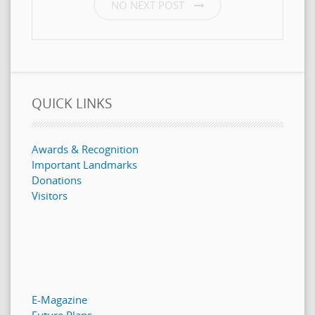
NO NEXT POST
QUICK LINKS
Awards & Recognition
Important Landmarks
Donations
Visitors
E-Magazine