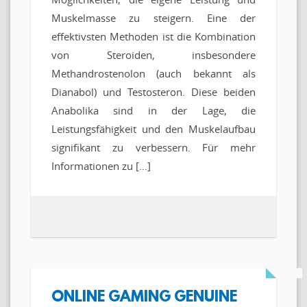
Muskelmasse zu steigern. Eine der
effektivsten Methoden ist die Kombination
von Steroiden, insbesondere
Methandrostenolon (auch bekannt als
Dianabol) und Testosteron. Diese beiden
Anabolika sind in der Lage, die
Leistungsfähigkeit und den Muskelaufbau
signifikant zu verbessern. Für mehr
Informationen zu […]
ONLINE GAMING GENUINE