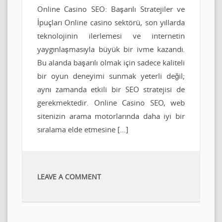
Online Casino SEO: Başarılı Stratejiler ve
İpuçları Online casino sektörü, son yıllarda
teknolojinin ilerlemesi ve internetin
yaygınlaşmasıyla büyük bir ivme kazandı.
Bu alanda başarılı olmak için sadece kaliteli
bir oyun deneyimi sunmak yeterli değil;
aynı zamanda etkili bir SEO stratejisi de
gerekmektedir. Online Casino SEO, web
sitenizin arama motorlarında daha iyi bir
sıralama elde etmesine […]
LEAVE A COMMENT