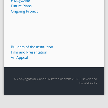
E-Magazine
Future Plans
Ongoing Project
Builders of the institution
Film and Presentation
An Appeal
© Copyrights @ Gandhi Niketan Ashram 2017 | Developed
by Webindia