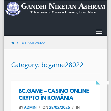
Skip
to
content
BCGAME28022
Category: bcgame28022
BC.GAME – CASINO ONLINE
CRYPTO ÎN ROMÂNIA
BY
ADMIN
/
ON
28/02/2026
/
IN