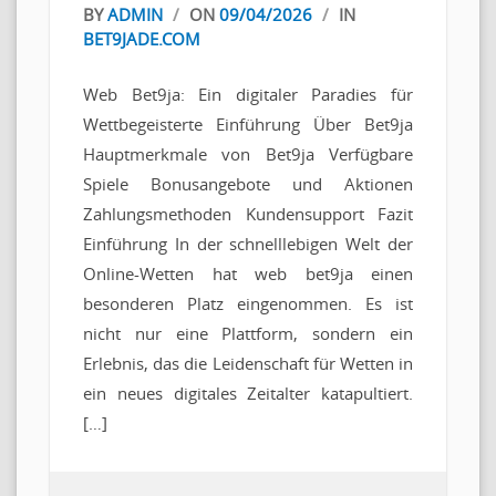
BY
ADMIN
/
ON
09/04/2026
/
IN
BET9JADE.COM
Web Bet9ja: Ein digitaler Paradies für
Wettbegeisterte Einführung Über Bet9ja
Hauptmerkmale von Bet9ja Verfügbare
Spiele Bonusangebote und Aktionen
Zahlungsmethoden Kundensupport Fazit
Einführung In der schnelllebigen Welt der
Online-Wetten hat web bet9ja einen
besonderen Platz eingenommen. Es ist
nicht nur eine Plattform, sondern ein
Erlebnis, das die Leidenschaft für Wetten in
ein neues digitales Zeitalter katapultiert.
[…]