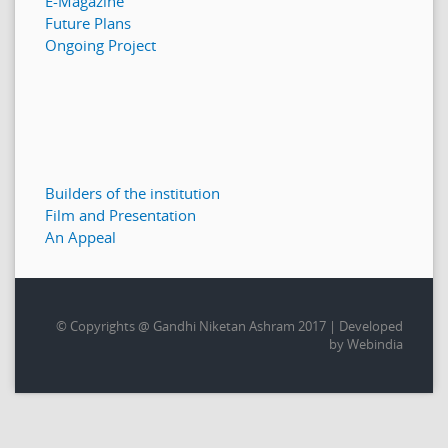
E-Magazine
Future Plans
Ongoing Project
Builders of the institution
Film and Presentation
An Appeal
© Copyrights @ Gandhi Niketan Ashram 2017 | Developed
by Webindia