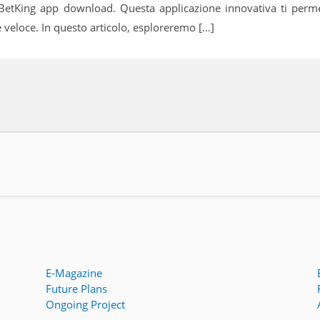
al BetKing app download. Questa applicazione innovativa ti per
veloce. In questo articolo, esploreremo […]
E-Magazine
Future Plans
Ongoing Project