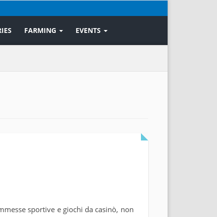
IES
FARMING
EVENTS
mmesse sportive e giochi da casinò, non