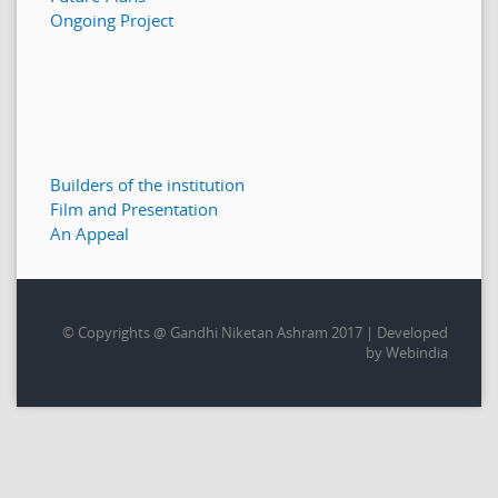
Ongoing Project
Builders of the institution
Film and Presentation
An Appeal
© Copyrights @ Gandhi Niketan Ashram 2017 | Developed
by Webindia