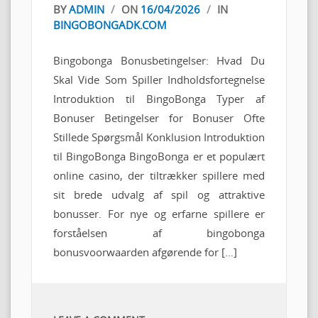
BY
ADMIN
/
ON
16/04/2026
/
IN
BINGOBONGADK.COM
Bingobonga Bonusbetingelser: Hvad Du
Skal Vide Som Spiller Indholdsfortegnelse
Introduktion til BingoBonga Typer af
Bonuser Betingelser for Bonuser Ofte
Stillede Spørgsmål Konklusion Introduktion
til BingoBonga BingoBonga er et populært
online casino, der tiltrækker spillere med
sit brede udvalg af spil og attraktive
bonusser. For nye og erfarne spillere er
forståelsen af bingobonga
bonusvoorwaarden afgørende for […]