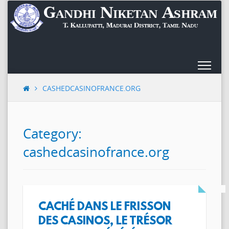
Skip
to
content
CASHEDCASINOFRANCE.ORG
Category:
cashedcasinofrance.org
CACHÉ DANS LE FRISSON
DES CASINOS, LE TRÉSOR