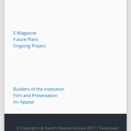
E-Magazine
Future Plans
Ongoing Project
Builders of the institution
Film and Presentation
An Appeal
© Copyrights @ Gandhi Niketan Ashram 2017 | Developed