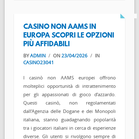
CASINO NON AAMS IN
EUROPA SCOPRI LE OPZIONI
PIÙ AFFIDABILI
BY
ADMIN
/
ON
23/04/2026
/
IN
CASINO23041
I casinò non AAMS europei offrono
molteplici opportunità di intrattenimento
per gli appassionati di gioco d’azzardo.
Questi casinò, non regolamentati
dall’Agenzia delle Dogane e dei Monopoli
italiana, stanno guadagnando popolarità
tra i giocatori italiani in cerca di esperienze
diverse. Gli utenti si rivolgono sempre di