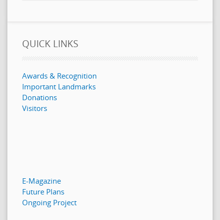
QUICK LINKS
Awards & Recognition
Important Landmarks
Donations
Visitors
E-Magazine
Future Plans
Ongoing Project