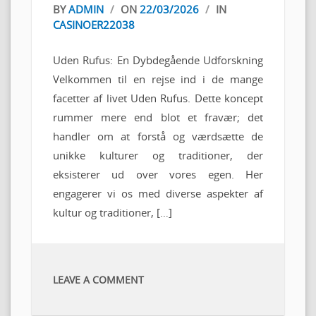
BY
ADMIN
/
ON
22/03/2026
/
IN
CASINOER22038
Uden Rufus: En Dybdegående Udforskning
Velkommen til en rejse ind i de mange
facetter af livet Uden Rufus. Dette koncept
rummer mere end blot et fravær; det
handler om at forstå og værdsætte de
unikke kulturer og traditioner, der
eksisterer ud over vores egen. Her
engagerer vi os med diverse aspekter af
kultur og traditioner, […]
LEAVE A COMMENT