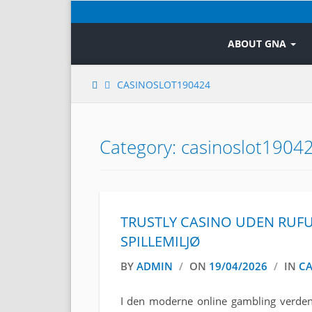
Skip
to
content
ABOUT GNA
CASINOSLOT190424
Category: casinoslot1904
TRUSTLY CASINO UDEN RUFU
SPILLEMILJØ
BY
ADMIN
/
ON
19/04/2026
/
IN
CA
I den moderne online gambling verden e