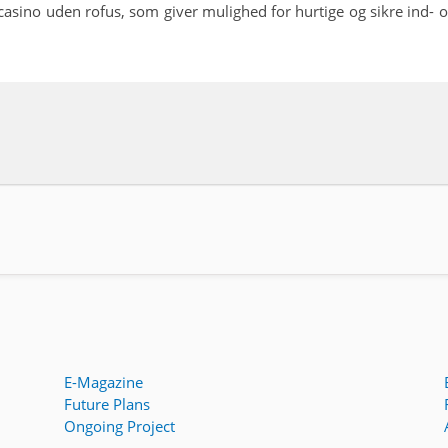
 casino uden rofus, som giver mulighed for hurtige og sikre ind- 
E-Magazine
Future Plans
Ongoing Project