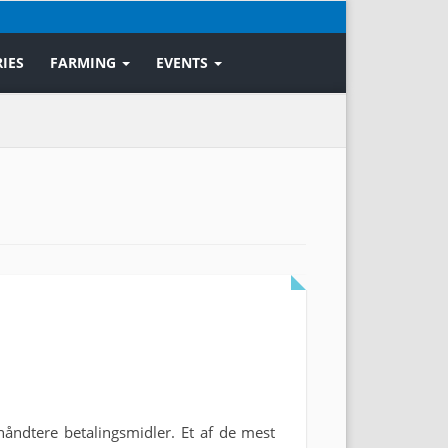
IES
FARMING
EVENTS
håndtere betalingsmidler. Et af de mest