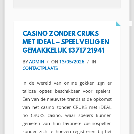
CASINO ZONDER CRUKS
MET IDEAL – SPEEL VEILIG EN
GEMAKKELIJK 1371721941
BY
ADMIN
/
ON
13/05/2026
/
IN
CONTACTPLAATS
In de wereld van online gokken zijn er
talloze opties beschikbaar voor spelers.
Een van de nieuwste trends is de opkomst
van het casino zonder CRUKS met iDEAL
no CRUKS casino, waar spelers kunnen
genieten van hun favoriete casinospellen
zonder zich te hoeven registreren bij het