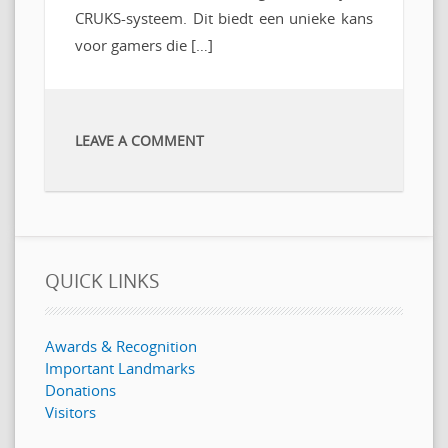
CRUKS-systeem. Dit biedt een unieke kans
voor gamers die […]
LEAVE A COMMENT
QUICK LINKS
Awards & Recognition
Important Landmarks
Donations
Visitors