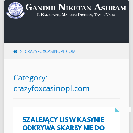
Skip
to
content
CRAZYFOXCASINOPL.COM
Category:
crazyfoxcasinopl.com
SZALEJĄCY LIS W KASYNIE
ODKRYWA SKARBY NIE DO