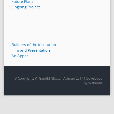
Future Plans
Ongoing Project
Builders of the institution
Film and Presentation
An Appeal
© Copyrights @ Gandhi Niketan Ashram 2017 | Developed
by Webindia