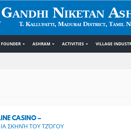
FOUNDER
ASHRAM
ACTIVITIES
VILLAGE INDUSTR
LINE CASINO –
ΙΑ ΣΚΗΝΉ ΤΟΥ ΤΖΌΓΟΥ