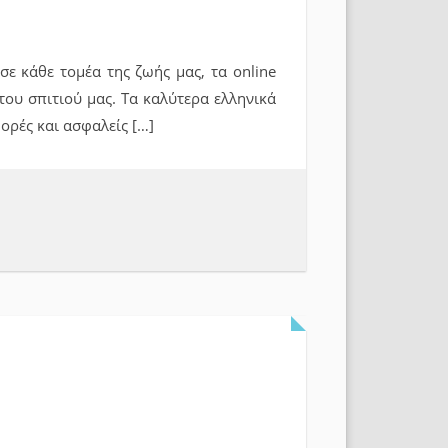
σε κάθε τομέα της ζωής μας, τα online
του σπιτιού μας. Τα καλύτερα ελληνικά
ορές και ασφαλείς […]