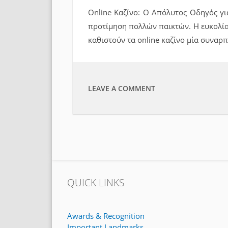
Online Καζίνο: Ο Απόλυτος Οδηγός για
προτίμηση πολλών παικτών. Η ευκολί
καθιστούν τα online καζίνο μία συναρπ
LEAVE A COMMENT
QUICK LINKS
Awards & Recognition
Important Landmarks