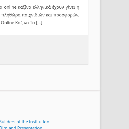
 online καζίνο ελληνικά έχουν γίνει η
ν πληθώρα παιχνιδιών και προσφορών,
Online Καζίνο Τα […]
Builders of the institution
Film and Presentation