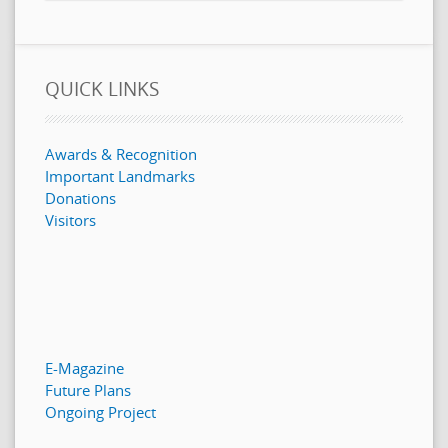
QUICK LINKS
Awards & Recognition
Important Landmarks
Donations
Visitors
E-Magazine
Future Plans
Ongoing Project