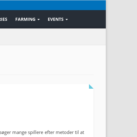
IES
FARMING
EVENTS
øger mange spillere efter metoder til at