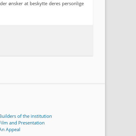
 der ønsker at beskytte deres personlige
Builders of the institution
Film and Presentation
An Appeal