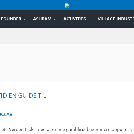
FOUNDER
ASHRAM
ACTIVITIES
VILLAGE INDUSTR
ID EN GUIDE TIL
OCLAB
llets Verden I takt med at online gambling bliver mere populært, s