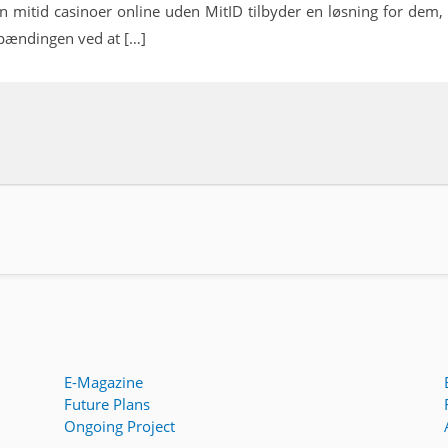
n mitid casinoer online uden MitID tilbyder en løsning for dem,
spændingen ved at […]
E-Magazine
Future Plans
Ongoing Project