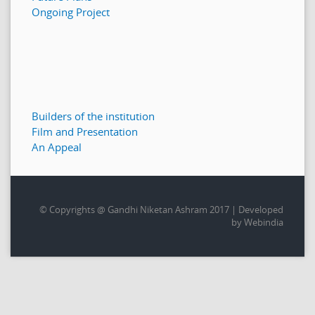
Ongoing Project
Builders of the institution
Film and Presentation
An Appeal
© Copyrights @ Gandhi Niketan Ashram 2017 | Developed
by Webindia