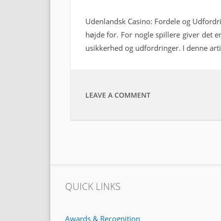
Udenlandsk Casino: Fordele og Udfordri
højde for. For nogle spillere giver de
usikkerhed og udfordringer. I denne artik
LEAVE A COMMENT
QUICK LINKS
Awards & Recognition