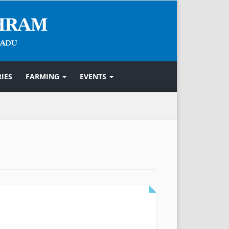
IES
FARMING
EVENTS