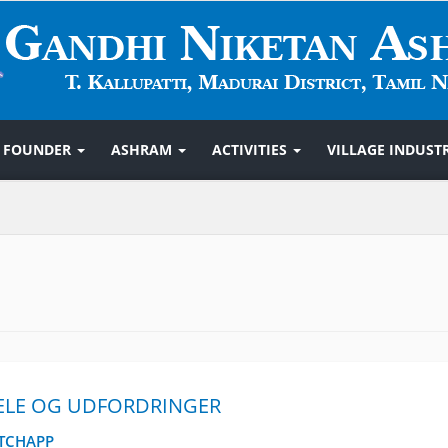
FOUNDER
ASHRAM
ACTIVITIES
VILLAGE INDUSTR
ELE OG UDFORDRINGER
TCHAPP