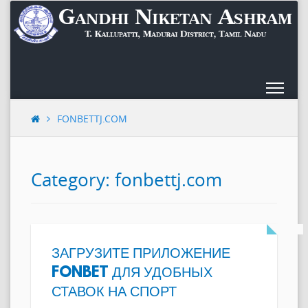
Skip
to
content
FONBETTJ.COM
Category: fonbettj.com
ЗАГРУЗИТЕ ПРИЛОЖЕНИЕ
FONBET ДЛЯ УДОБНЫХ
СТАВОК НА СПОРТ