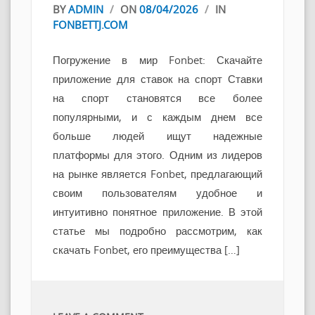
BY
ADMIN
/
ON
08/04/2026
/
IN
FONBETTJ.COM
Погружение в мир Fonbet: Скачайте
приложение для ставок на спорт Ставки
на спорт становятся все более
популярными, и с каждым днем все
больше людей ищут надежные
платформы для этого. Одним из лидеров
на рынке является Fonbet, предлагающий
своим пользователям удобное и
интуитивно понятное приложение. В этой
статье мы подробно рассмотрим, как
скачать Fonbet, его преимущества […]