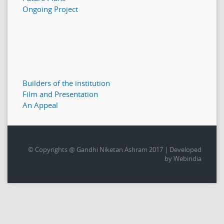
Ongoing Project
Builders of the institution
Film and Presentation
An Appeal
© Copyrights @ Gandhi Niketan Ashram 2017 | Developed
by Webindia