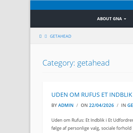
Skip
to
content
ABOUT GNA
GETAHEAD
Category: getahead
UDEN OM RUFUS ET INDBLIK 
BY
ADMIN
/
ON
22/04/2026
/
IN
GE
Uden om Rufus: Et Indblik i Et Udfordr
følge af personlige valg, sociale forhold