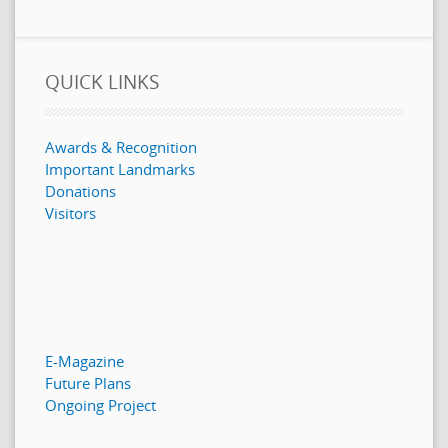
QUICK LINKS
Awards & Recognition
Important Landmarks
Donations
Visitors
E-Magazine
Future Plans
Ongoing Project