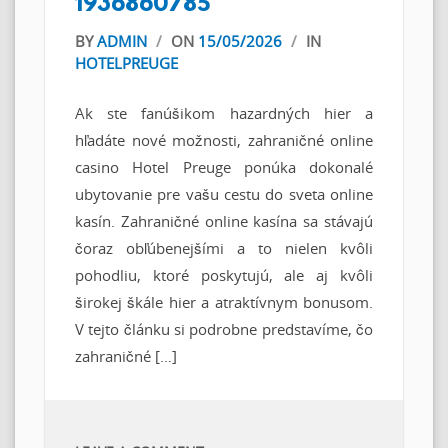
1936860785
BY
ADMIN
/
ON
15/05/2026
/
IN
HOTELPREUGE
Ak ste fanúšikom hazardných hier a
hľadáte nové možnosti, zahraničné online
casino Hotel Preuge ponúka dokonalé
ubytovanie pre vašu cestu do sveta online
kasín. Zahraničné online kasína sa stávajú
čoraz obľúbenejšími a to nielen kvôli
pohodliu, ktoré poskytujú, ale aj kvôli
širokej škále hier a atraktívnym bonusom.
V tejto článku si podrobne predstavíme, čo
zahraničné […]