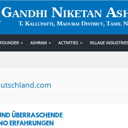
FOUNDER
ASHRAM
ACTIVITIES
VILLAGE INDUSTRIE
eutschland.com
UND ÜBERRASCHENDE
INO ERFAHRUNGEN