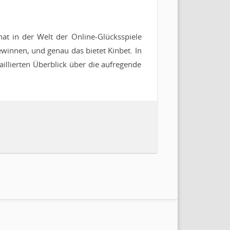
t in der Welt der Online-Glücksspiele
winnen, und genau das bietet Kinbet. In
llierten Überblick über die aufregende