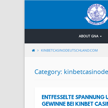
Skip
to
content
ABOUT GNA
KINBETCASINODEUTSCHLAND.COM
Category: kinbetcasinod
ENTFESSELTE SPANNUNG 
GEWINNE BEI KINBET CAS