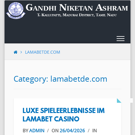
Skip
to
content
LAMABETDE.COM
Category: lamabetde.com
LUXE SPIELEERLEBNISSE IM
LAMABET CASINO
BY
ADMIN
/
ON
26/04/2026
/
IN