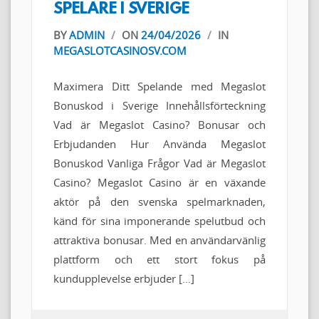
SPELARE I SVERIGE
BY
ADMIN
/
ON
24/04/2026
/
IN
MEGASLOTCASINOSV.COM
Maximera Ditt Spelande med Megaslot
Bonuskod i Sverige Innehållsförteckning
Vad är Megaslot Casino? Bonusar och
Erbjudanden Hur Använda Megaslot
Bonuskod Vanliga Frågor Vad är Megaslot
Casino? Megaslot Casino är en växande
aktör på den svenska spelmarknaden,
känd för sina imponerande spelutbud och
attraktiva bonusar. Med en användarvänlig
plattform och ett stort fokus på
kundupplevelse erbjuder […]