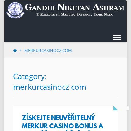
Skip
to
content
MERKURCASINOCZ.COM
Category:
merkurcasinocz.com
ZÍSKEJTE NEUVĚŘITELNÝ
MERKUR CASINO BONUS A