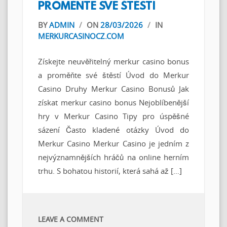
PROMĚŇTE SVÉ ŠTĚSTÍ
BY
ADMIN
/
ON
28/03/2026
/
IN
MERKURCASINOCZ.COM
Získejte neuvěřitelný merkur casino bonus
a proměňte své štěstí Úvod do Merkur
Casino Druhy Merkur Casino Bonusů Jak
získat merkur casino bonus Nejoblíbenější
hry v Merkur Casino Tipy pro úspěšné
sázení Často kladené otázky Úvod do
Merkur Casino Merkur Casino je jedním z
nejvýznamnějších hráčů na online herním
trhu. S bohatou historií, která sahá až […]
LEAVE A COMMENT