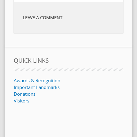
LEAVE A COMMENT
QUICK LINKS
Awards & Recognition
Important Landmarks
Donations
Visitors