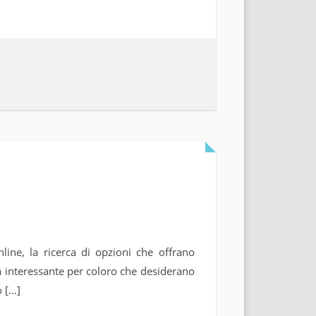
ne, la ricerca di opzioni che offrano
 interessante per coloro che desiderano
o […]