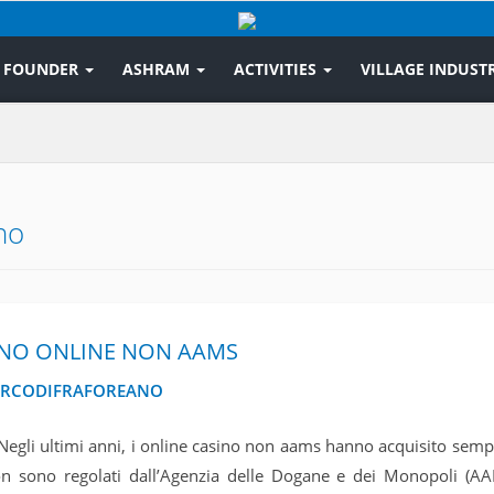
FOUNDER
ASHRAM
ACTIVITIES
VILLAGE INDUSTR
no
SINO ONLINE NON AAMS
ARCODIFRAFOREANO
li ultimi anni, i online casino non aams hanno acquisito sempre
on sono regolati dall’Agenzia delle Dogane e dei Monopoli (AA