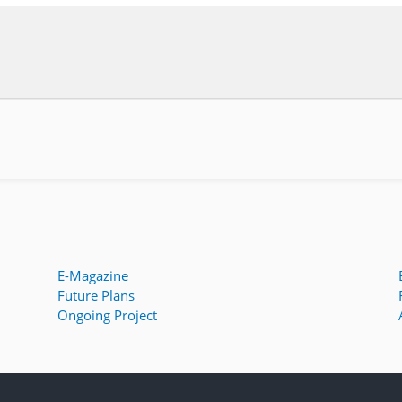
E-Magazine
Future Plans
Ongoing Project