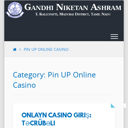
Skip
to
content
PIN UP ONLINE CASINO
Category: Pin UP Online
Casino
ONLAYN CASINO GIRIŞ:
TƏCRÜBƏLI