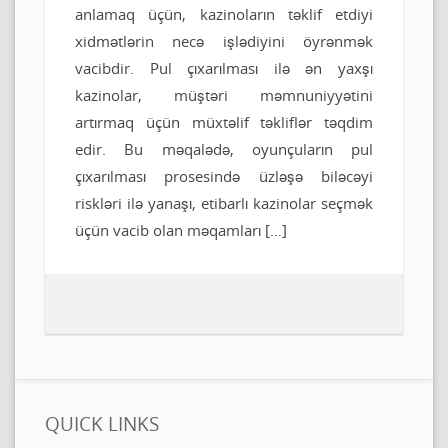
anlamaq üçün, kazinoların təklif etdiyi
xidmətlərin necə işlədiyini öyrənmək
vacibdir. Pul çıxarılması ilə ən yaxşı
kazinolar, müştəri məmnuniyyətini
artırmaq üçün müxtəlif təkliflər təqdim
edir. Bu məqalədə, oyunçuların pul
çıxarılması prosesində üzləşə biləcəyi
riskləri ilə yanaşı, etibarlı kazinolar seçmək
üçün vacib olan məqamları […]
QUICK LINKS