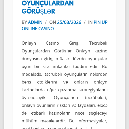
OYUNÇULARDAN
GÖRÜŞLƏR
BY
ADMIN
/
ON
25/03/2026
/
IN
PIN UP
ONLINE CASINO
Onlayn Casino Giriş: Təcrübəli
Oyunçulardan Görüşlər Onlayn kazino
dünyasına giriş, müasir dövrdə oyunçular
üçün bir sıra imkanlar təqdim edir. Bu
məqalədə, təcrübəli oyunçuların nələrdən
bəhs etdiklərini və onların onlayn
kazinolarda uğur qazanma strategiyalarını
öyrənəcəyik. Oyunçuların təcrübələri,
onlayn oyunların riskləri və faydaları, eləcə
də etibarlı kazinoların necə seçiləcəyi
mühüm məsələlərdir. Bu informasiyalar,
yeni başlayan oyunçuların daha […]