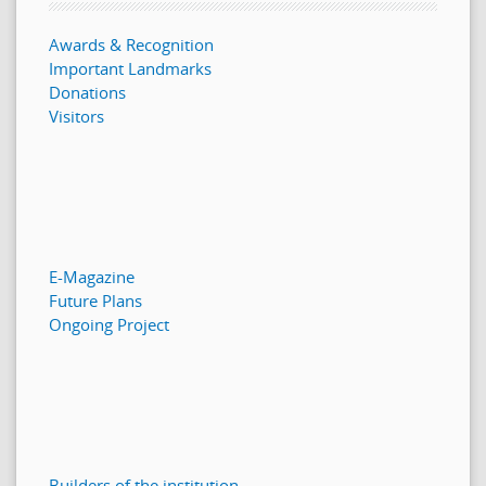
Awards & Recognition
Important Landmarks
Donations
Visitors
E-Magazine
Future Plans
Ongoing Project
Builders of the institution