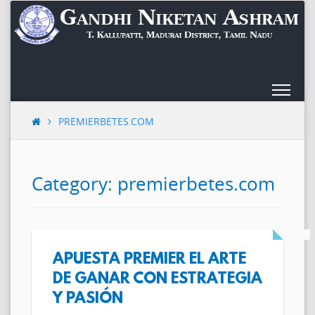
Skip
to
content
PREMIERBETES.COM
Category: premierbetes.com
APUESTA PREMIER EL ARTE
DE GANAR CON ESTRATEGIA
Y PASIÓN