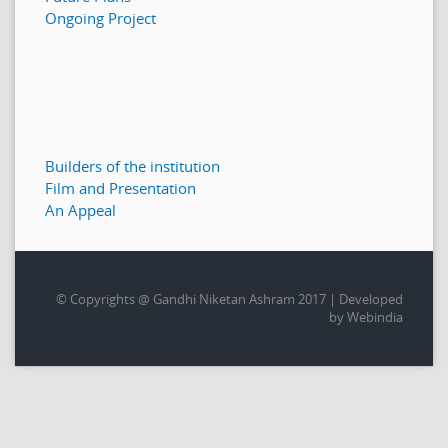
Ongoing Project
Builders of the institution
Film and Presentation
An Appeal
© Copyrights @ Gandhi Niketan Ashram 2017 | Developed
by Webindia