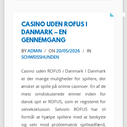
CASINO UDEN ROFUS I
DANMARK – EN
GENNEMGANG
BY
ADMIN
/
ON
20/05/2026
/
IN
SCHWEISSHUNDEN
Casino uden ROFUS i Danmark I Danmark
er der mange muligheder for spillere, der
ønsker at spille på online casinoer. En af de
mest omdiskuterede emner inden for
dansk spil er ROFUS, som er registeret for
selveksklusion. Selvom ROFUS har til
formål at hjælpe spillere med at beskytte
sig selv mod problematisk spilleadfærd,