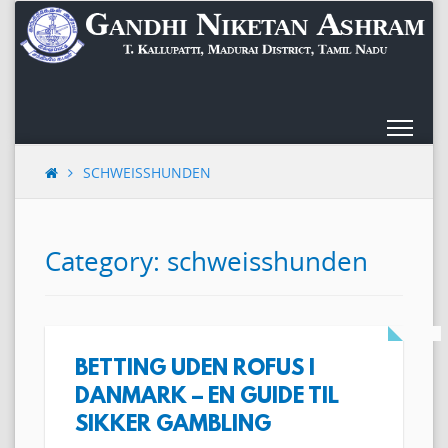
Skip
to
content
SCHWEISSHUNDEN
Category: schweisshunden
BETTING UDEN ROFUS I
DANMARK – EN GUIDE TIL
SIKKER GAMBLING