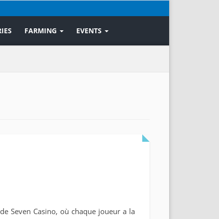
IES
FARMING
EVENTS
 de Seven Casino, où chaque joueur a la