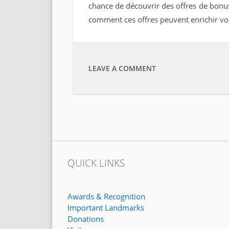
chance de découvrir des offres de bonus
comment ces offres peuvent enrichir vot
LEAVE A COMMENT
QUICK LINKS
Awards & Recognition
Important Landmarks
Donations