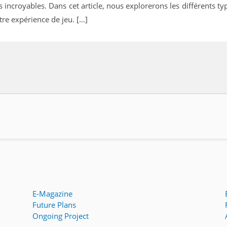
 incroyables. Dans cet article, nous explorerons les différents ty
re expérience de jeu. […]
E-Magazine
Future Plans
Ongoing Project