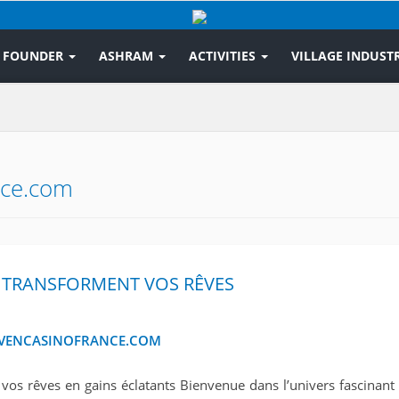
FOUNDER
ASHRAM
ACTIVITIES
VILLAGE INDUSTR
nce.com
 TRANSFORMENT VOS RÊVES
VENCASINOFRANCE.COM
vos rêves en gains éclatants Bienvenue dans l’univers fascinant