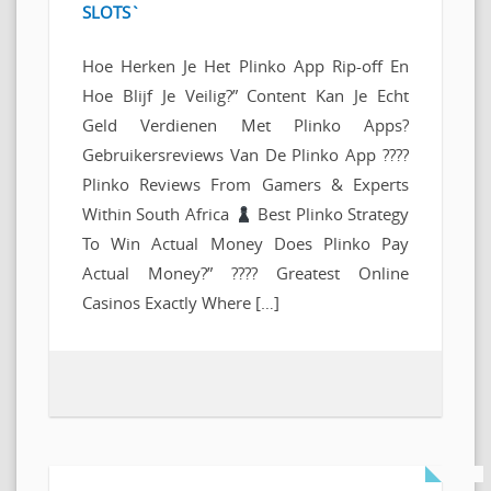
SLOTS`
Hoe Herken Je Het Plinko App Rip-off En
Hoe Blijf Je Veilig?” Content Kan Je Echt
Geld Verdienen Met Plinko Apps?
Gebruikersreviews Van De Plinko App ????
Plinko Reviews From Gamers & Experts
Within South Africa
Best Plinko Strategy
To Win Actual Money Does Plinko Pay
Actual Money?” ???? Greatest Online
Casinos Exactly Where […]