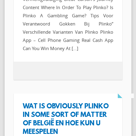
Content Where In Order To Play Plinko? Is
Plinko A Gambling Game? Tips Voor
Verantwoord Gokken Bij Plinko”
Verschillende Varianten Van Plinko Plinko
App – Cell Phone Gaming Real Cash App
Can You Win Money At […]
WAT IS OBVIOUSLY PLINKO
IN SOME SORT OF MATTER
OF BELGIË EN HOE KUN U
MEESPELEN