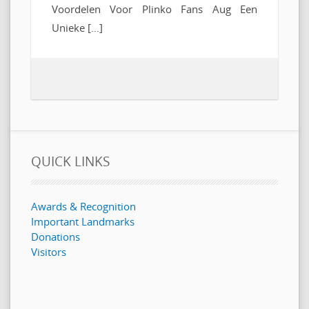
Voordelen Voor Plinko Fans Aug Een
Unieke […]
QUICK LINKS
Awards & Recognition
Important Landmarks
Donations
Visitors