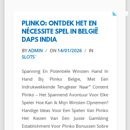
PLINKO: ONTDEK HET EN
NÉCESSITE SPEL IN BELGIË
DAPS INDIA
BY
ADMIN
/
ON
14/01/2026
/
IN
SLOTS`
Spanning En Potentiële Winsten Hand In
Hand Bij Plinko Belgie, Met Een
Indrukwekkende Terugkeer Naar” Content
Plinko – Het Spannend Avontuur Voor Elke
Speler Hoe Kan Ik Mijn Winsten Opnemen?
Handige Ideas Voor Een Spelen Van Plinko
Het Kiezen Van Een Juiste Gambling
Establishment Voor Plinko Bonussen Sobre