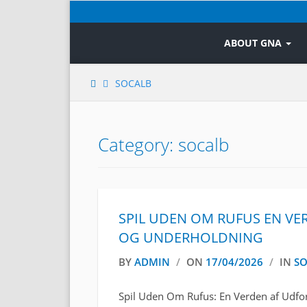
Skip
to
content
ABOUT GNA
SOCALB
Category: socalb
SPIL UDEN OM RUFUS EN V
OG UNDERHOLDNING
BY
ADMIN
/
ON
17/04/2026
/
IN
SO
Spil Uden Om Rufus: En Verden af Udfor