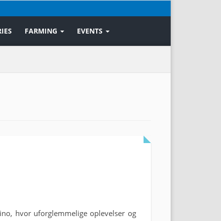
IES
FARMING
EVENTS
no, hvor uforglemmelige oplevelser og