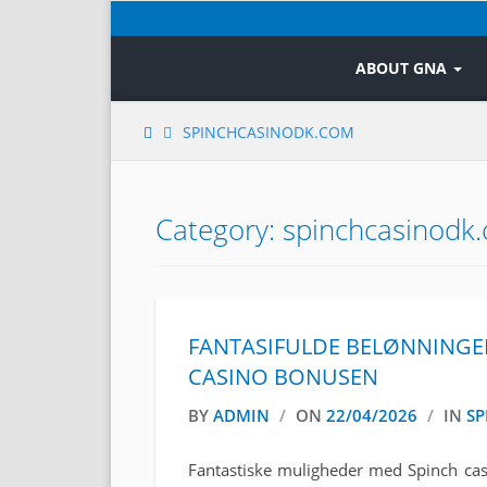
Skip
to
content
ABOUT GNA
SPINCHCASINODK.COM
Category: spinchcasinodk
FANTASIFULDE BELØNNINGE
CASINO BONUSEN
BY
ADMIN
/
ON
22/04/2026
/
IN
SP
Fantastiske muligheder med Spinch ca