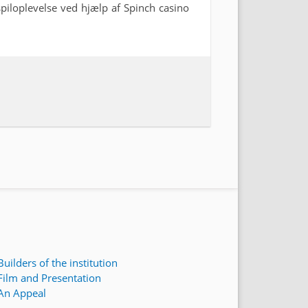
piloplevelse ved hjælp af Spinch casino
Builders of the institution
Film and Presentation
An Appeal