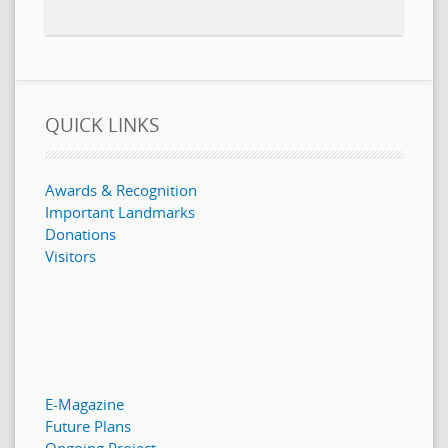
QUICK LINKS
Awards & Recognition
Important Landmarks
Donations
Visitors
E-Magazine
Future Plans
Ongoing Project