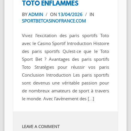
TOTO ENFLAMMÉS
BY
ADMIN
/
ON
13/04/2026
/
IN
SPORTBETCASINOFRANCE.COM
Vivez l’excitation des paris sportifs Toto
avec le Casino Sportif Introduction Histoire
des paris sportifs Qu’est-ce que le Toto
Sport Bet ? Avantages des paris sportifs
Toto Stratégies pour réussir vos paris
Conclusion Introduction Les paris sportifs
sont devenus une véritable passion pour
de nombreux amateurs de sport à travers
le monde. Avec l’avènement des […]
LEAVE A COMMENT