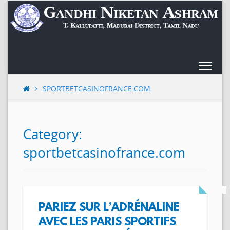
Skip
to
content
SPORTBETCASINOFRANCE.COM
Category:
sportbetcasinofrance.com
PARIEZ SUR L’ADRÉNALINE
AVEC LES PARIS SPORTIFS