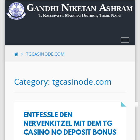
Skip
to
content
TGCASINODE.COM
Category: tgcasinode.com
ENTFESSLE DEN
NERVENKITZEL MIT DEM TG
CASINO NO DEPOSIT BONUS