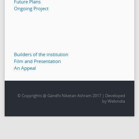
Future Plans
Ongoing Project
Builders of the institution
Film and Presentation
An Appeal
© Copyrights @ Gandhi Niketan Ashram 2017 | Developed
by Webindia