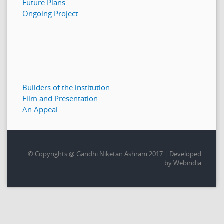
Future Plans
Ongoing Project
Builders of the institution
Film and Presentation
An Appeal
© Copyrights @ Gandhi Niketan Ashram 2017 | Developed
by Webindia