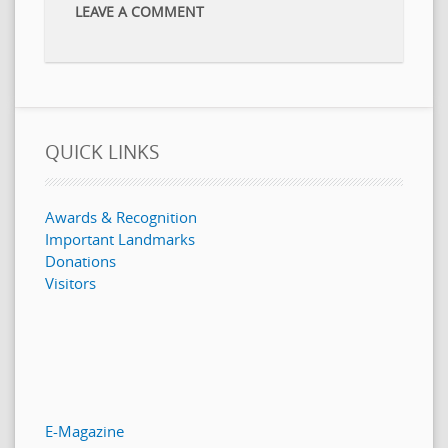
LEAVE A COMMENT
QUICK LINKS
Awards & Recognition
Important Landmarks
Donations
Visitors
E-Magazine