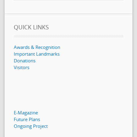
QUICK LINKS
Awards & Recognition
Important Landmarks
Donations
Visitors
E-Magazine
Future Plans
Ongoing Project