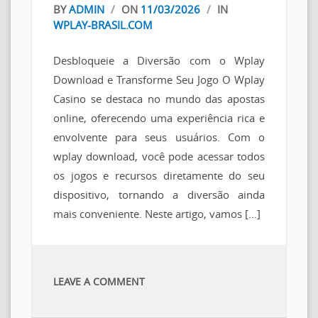
BY
ADMIN
/
ON
11/03/2026
/
IN
WPLAY-BRASIL.COM
Desbloqueie a Diversão com o Wplay
Download e Transforme Seu Jogo O Wplay
Casino se destaca no mundo das apostas
online, oferecendo uma experiência rica e
envolvente para seus usuários. Com o
wplay download, você pode acessar todos
os jogos e recursos diretamente do seu
dispositivo, tornando a diversão ainda
mais conveniente. Neste artigo, vamos […]
LEAVE A COMMENT