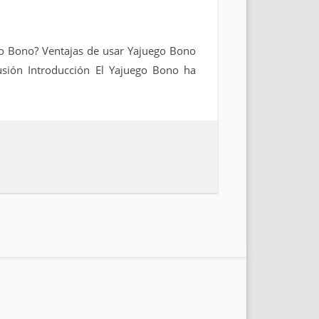
go Bono? Ventajas de usar Yajuego Bono
usión Introducción El Yajuego Bono ha